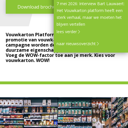
7 mei 2026: Interview Bart Lauwaert:
Download brochure
Het Vouwkarton platform heeft een
sterk verhaal, maar we moeten het
blijven vertellen
lees verder
Vouwkarton Platform is een uniek netwerk ter
promotie van vouwkarton. Met de WOW-karton-
naar nieuwsoverzicht
campagne worden de veelzijdige, innovatieve en
duurzame eigenschappen van vouwkarton belicht.
Voeg de WOW-factor toe aan je merk. Kies voor
vouwkarton. WOW!