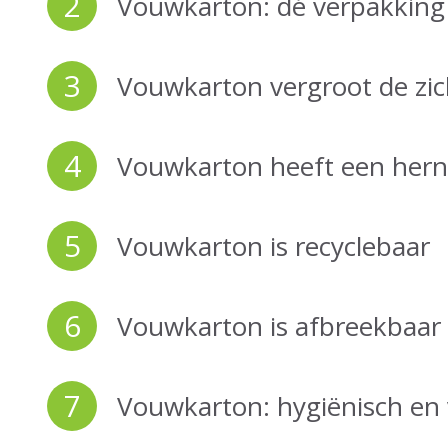
2
Vouwkarton: dé verpakking 
3
Vouwkarton vergroot de zic
4
Vouwkarton heeft een hern
5
Vouwkarton is recyclebaar
6
Vouwkarton is afbreekbaar
7
Vouwkarton: hygiënisch en 