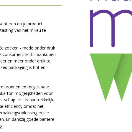
esenteren en je product
asting van het milieu te
 Ze zoeken - mede onder druk
de consument let bij aankopen
eer en meer onder druk te
based packaging is hot en
re bronnen en recyclebaar.
vouwkarton mogelijkheden voor
 schap. Het is aantrekkelijk,
ke efficiency omdat het
erpakkingsoplossingen die
n. Én dankzij goede barrière
g.