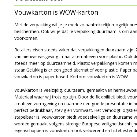
Vouwkarton is WOW-karton
Met de verpakking wil je je merk zo aantrekkelijk mogelijk pr
beschermen. Ook wil je dat je verpakking duurzaam is om aant
voorkomen.
Retailers eisen steeds vaker dat verpakkingen duurzaam zijn.
van nieuwe wetgeving - naar alternatieven voor plastic. Ook 
steeds meer op duurzaamheid. Plastic verpakkingen komen m
staan.Gelukkig is er een goed alternatief voor plastic. Paper 
vouwkarton is paper based. Kortom: vouwkarton is WOW.
Vouwkarton is veelzijdig, duurzaam, gemaakt van hernieuwba
Materiaal waar wij trots op zijn. Door de flexibiliteit biedt 
creatieve vormgeving en daarmee een goede presentatie in het
perfect bedrukbaar, stevig en vormvast. Het verhoogt logistie
stapelbaar is. Vouwkarton biedt voedselveilige en duurzame v
worden gemaakt volgens strenge Europese veiligheidsrichtlijne
eigenschappen is vouwkarton ook vetwerend en hittebestendi